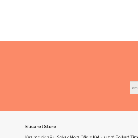
Eticaret Store
Kazımdirik 284. Sokak No:2 Ofis 2 Kat 4 (403) Folkart Ti