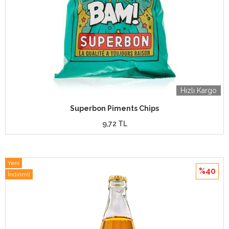
Hızlı Kargo
Superbon Piments Chips
9,72 TL
Yeni
%40
İndirimli